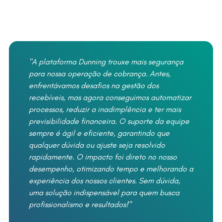
"A plataforma Dunning trouxe mais segurança
“
para nossa operação de cobrança. Antes,
a
enfrentávamos desafios na gestão dos
a
recebíveis, mas agora conseguimos automatizar
d
us
processos, reduzir a inadimplência e ter mais
p
previsibilidade financeira. O suporte da equipe
q
sempre é ágil e eficiente, garantindo que
e
qualquer dúvida ou ajuste seja resolvido
A
rapidamente. O impacto foi direto no nosso
g
desempenho, otimizando tempo e melhorando a
D
experiência dos nossos clientes. Sem dúvida,
r
uma solução indispensável para quem busca
profissionalismo e resultados!"
V
C