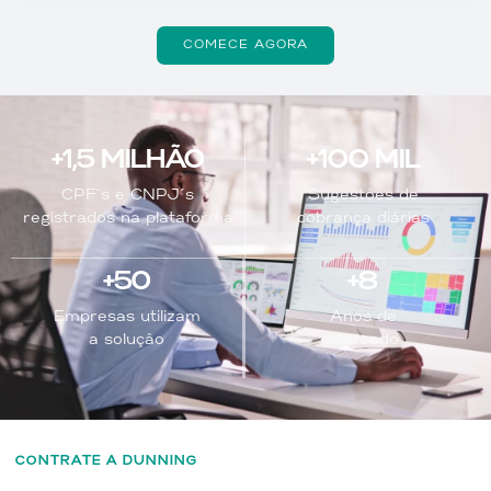
COMECE AGORA
+1,5 MILHÃO
+1OO MIL
CPF´s e CNPJ´s
Sugestões de
registrados na plataforma
cobrança diárias
+50
+8
Empresas utilizam
Anos de
a solução
Mercado
CONTRATE A DUNNING